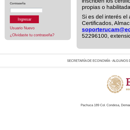
inscriben los cert
Contraseña
propias o habilita
Si es del interés e
Ingresar
Certificados, Alma
Usuario Nuevo
soporterucam@e
¿Olvidaste tu contraseña?
52296100, extensi
SECRETARÍA DE ECONOMÍA - ALGUNOS
Pachuca 189 Col. Condesa, Demarc