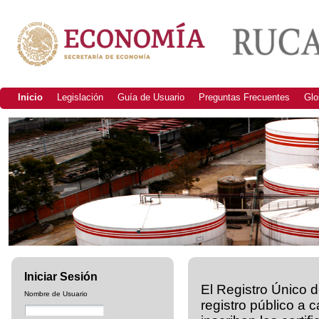
Inicio
Legislación
Guía de Usuario
Preguntas Frecuentes
Glo
Iniciar Sesión
El Registro Único 
Nombre de Usuario
registro público a 