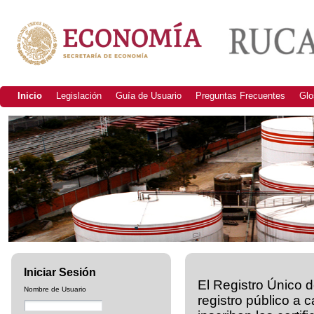
Inicio
Legislación
Guía de Usuario
Preguntas Frecuentes
Glo
Iniciar Sesión
El Registro Único 
Nombre de Usuario
registro público a 