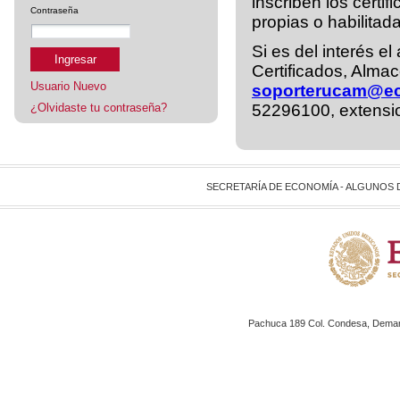
inscriben los cert
Contraseña
propias o habilita
Si es del interés e
Ingresar
Certificados, Alma
Usuario Nuevo
soporterucam@e
¿Olvidaste tu contraseña?
52296100, extensi
SECRETARÍA DE ECONOMÍA - ALGUNOS
Pachuca 189 Col. Condesa, Demarc