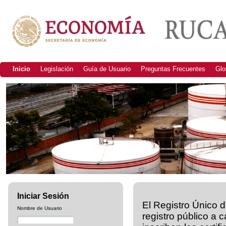
Inicio
Legislación
Guía de Usuario
Preguntas Frecuentes
Glo
Iniciar Sesión
El Registro Único 
Nombre de Usuario
registro público a 