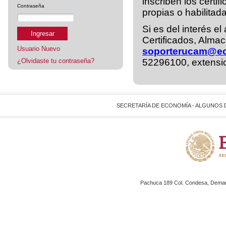
inscriben los cert
Contraseña
propias o habilita
Si es del interés e
Ingresar
Certificados, Alma
Usuario Nuevo
soporterucam@e
¿Olvidaste tu contraseña?
52296100, extensi
SECRETARÍA DE ECONOMÍA - ALGUNOS
Pachuca 189 Col. Condesa, Demarc