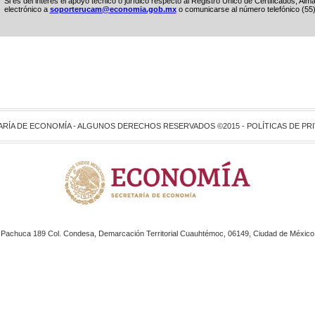
Si es del interés el apoyo técnico o jurídico respecto al Registro Único de Certificados, A
electrónico a
soporterucam@economia.gob.mx
o comunicarse al número telefónico (55
ARÍA DE ECONOMÍA - ALGUNOS DERECHOS RESERVADOS ©2015 -
POLÍTICAS DE PR
Pachuca 189 Col. Condesa, Demarcación Territorial Cuauhtémoc, 06149, Ciudad de México