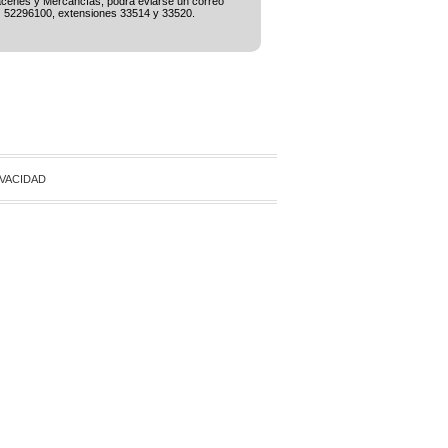
lmacenes y Mercancías, podrá eviarse un correo
) 52296100, extensiones 33514 y 33520.
IVACIDAD