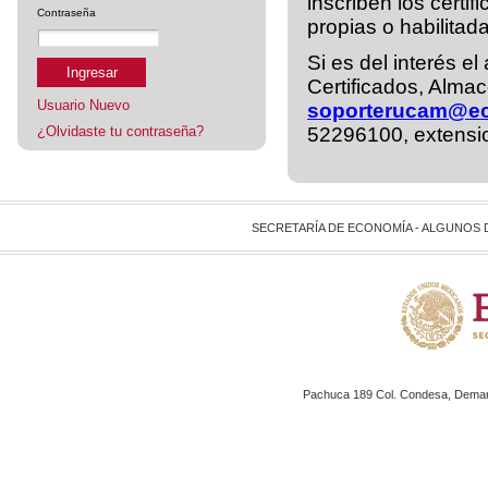
inscriben los cert
Contraseña
propias o habilita
Si es del interés e
Ingresar
Certificados, Alma
Usuario Nuevo
soporterucam@e
¿Olvidaste tu contraseña?
52296100, extensi
SECRETARÍA DE ECONOMÍA - ALGUNOS
Pachuca 189 Col. Condesa, Demarc