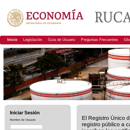
Inicio
Legislación
Guía de Usuario
Preguntas Frecuentes
Glo
Iniciar Sesión
El Registro Único 
Nombre de Usuario
registro público a 