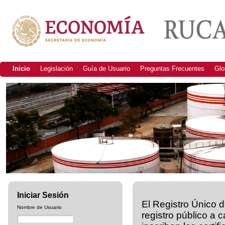
Inicio
Legislación
Guía de Usuario
Preguntas Frecuentes
Glo
Iniciar Sesión
El Registro Único 
Nombre de Usuario
registro público a 