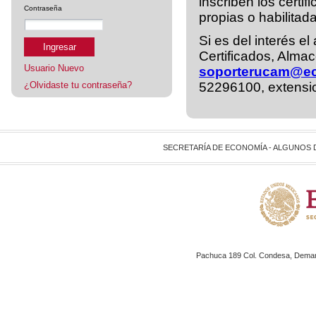
inscriben los cert
Contraseña
propias o habilita
Si es del interés e
Ingresar
Certificados, Alma
Usuario Nuevo
soporterucam@e
¿Olvidaste tu contraseña?
52296100, extensi
SECRETARÍA DE ECONOMÍA - ALGUNOS
Pachuca 189 Col. Condesa, Demarc