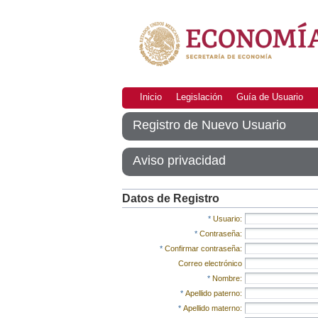
Inicio
Legislación
Guía de Usuario
Registro de Nuevo Usuario
Aviso privacidad
Datos de Registro
*
Usuario:
*
Contraseña:
*
Confirmar contraseña:
Correo electrónico
*
Nombre:
*
Apellido paterno:
*
Apellido materno: