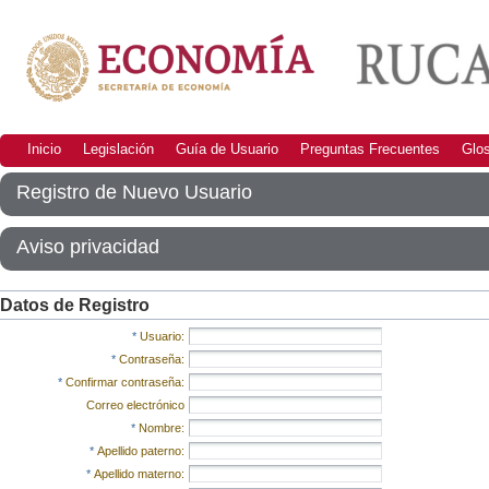
Inicio
Legislación
Guía de Usuario
Preguntas Frecuentes
Glos
Registro de Nuevo Usuario
Aviso privacidad
Datos de Registro
*
Usuario:
*
Contraseña:
*
Confirmar contraseña:
Correo electrónico
*
Nombre:
*
Apellido paterno:
*
Apellido materno: