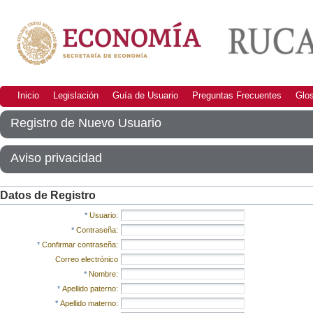
Inicio
Legislación
Guía de Usuario
Preguntas Frecuentes
Glos
Registro de Nuevo Usuario
Aviso privacidad
Datos de Registro
*
Usuario:
*
Contraseña:
*
Confirmar contraseña:
Correo electrónico
*
Nombre:
*
Apellido paterno:
*
Apellido materno: