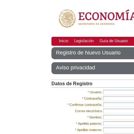
Inicio
Legislación
Guía de Usuario
Registro de Nuevo Usuario
Aviso privacidad
Datos de Registro
*
Usuario:
*
Contraseña:
*
Confirmar contraseña:
Correo electrónico
*
Nombre:
*
Apellido paterno:
*
Apellido materno: